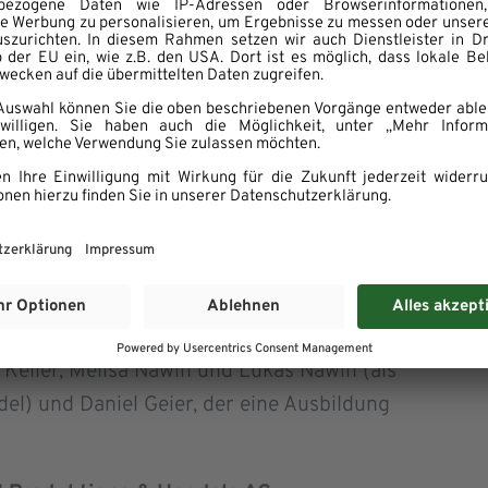
urden – eine für WASGAU typisch hohe Quote,
t, jungen Menschen aus der Region beste
1 wieder mit einer gesonderten Auszeichnung
“ geehrt, die jeweils mit der Note sehr gut
rüflingen waren dies Janik Naab und Alisa
- und Außenhandel sowie Cylan Bayar
n), Dennis Isaak (Schönenberg-Kübelberg) und
erinnen und Verkäufer. Explizites Lob für ein
Keller, Melisa Nawin und Lukas Nawin (als
l) und Daniel Geier, der eine Ausbildung