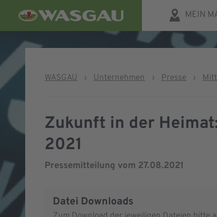
MEIN M
WASGAU
›
Unternehmen
›
Presse
›
Mit
Zukunft in der Heima
2021
Pressemitteilung vom
27.08.2021
Datei Downloads
Zum Download der jeweiligen Dateien bitte au