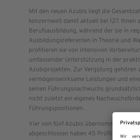
Mit den neuen Azubis liegt die Gesamtz
konzernweit damit aktuell bei 127. Ihnen 
Berufsausbildung, während der sie in r
Ausbildungsreferenten in Theorie und W
profitieren sie von intensiven Vorbereit
umfassender Unterstützung in der prakti
Azubiprojekten. Zur Vergütung gehören 
vermögenswirksame Leistungen und eine
seinen Führungsnachwuchs grundsätzlich 
nicht zuletzt ein eigenes Nachwuchsförd
Führungspositionen.
Vier von fünf Azubis übernommen: Ihre 
abgeschlossen haben 45 Prüflinge, von d