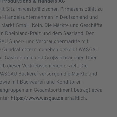
 Produktions & Handels AG
t Sitz im westpfälzischen Pirmasens zählt zu
tel-Handelsunternehmen in Deutschland und
 Markt GmbH, Köln. Die Märkte und Geschäfte
 in Rheinland-Pfalz und dem Saarland. Den
SGAU Super- und Verbrauchermärkte mit
0 Quadrat­metern; daneben betreibt WASGAU
ür Gastronomie und Groß­verbraucher. Über
 dieser Vertriebsschienen erzielt. Die
ASGAU Bäckerei versorgen die Märkte und
sowie mit Backwaren und Konditorei-
arengruppen am Gesamtsortiment beträgt etwa
unter
https://www.wasgau.de
erhältlich.