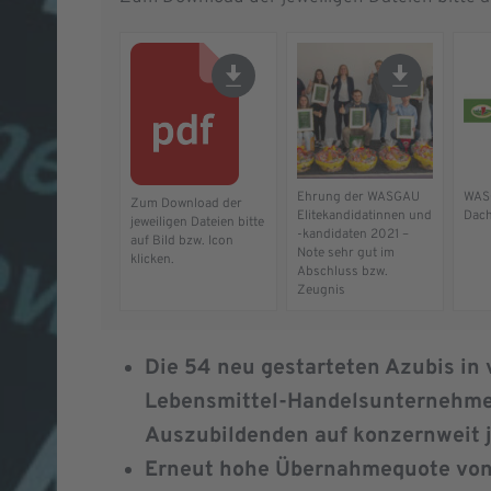
Ehrung der WASGAU
WAS
Zum Download der
Elitekandidatinnen und
Dac
jeweiligen Dateien bitte
-kandidaten 2021 –
auf Bild bzw. Icon
Note sehr gut im
klicken.
Abschluss bzw.
Zeugnis
Die 54 neu gestarteten Azubis in
Lebensmittel-Handelsunternehme
Auszubildenden auf konzernweit j
Erneut hohe Übernahmequote von 