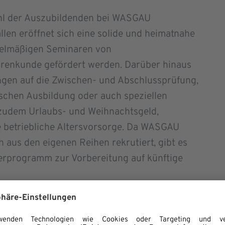
ahl der Auszubildenden bei WASGAU
allen eröffnet sich eine solide und heimatnahe
egelmäßigen Seminaren von
arenkunde gefördert werden. Darüber hinaus
ungen auf die Zwischen- und Abschlussprüfung,
schen Ausbildung oder auch speziellen
zudem Urlaubs- und Weihnachtsgeld,
 betriebliche Altersvorsorge. Da WASGAU
aus den eigenen Reihen rekrutiert, gibt es
erprogramm zur Vorbereitung auf künftige
Ausbildung in diesem Sommer erfolgreich
enen 82 Prozent in ein