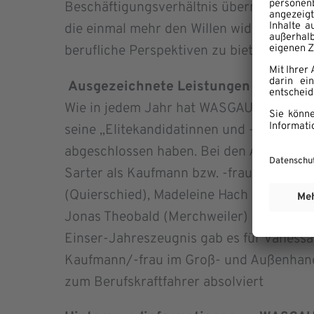
Beschäftigungsverhältnis übernommen w
die einmal mehr den Willen widerspiegel
berufliche Perspektiven zu bieten.
Ausgezeichnete Leistungen
Wie in jedem Jahr hat WASGAU auch 202
seine „Elitekandidatinnen und -kandidaten
abgeschlossen haben. Bei den Abschlussp
Sarter als Kaufmann bzw. -frau im Groß
(Quierschied), Madeleine Hach (Rodalbe
Jonas Theobald (Merchweiler) als Verkäuf
Einser-Jahreszeugnis gab es für Vanessa 
Kaufmann/-frau im Groß- und Außenhande
zum Berufskraftfahrer absolviert