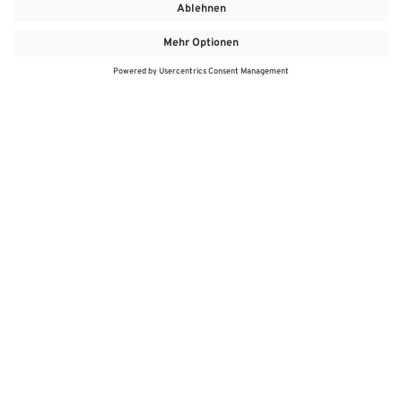
MEHR
MEIN MARKT
ANGEBOTE
MEINWASGAU APP
MEINWASGAU App
Angebote