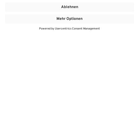
MEHR
MEIN MARKT
ANGEBOTE
MEINWASGAU APP
MEINWASGAU App
Angebote