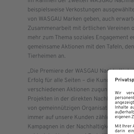
Im Rahmen der zweiten WASGAU Nachhalt
beispielsweise Verkostungen ausgewählte
von WASGAU Marken geben, auch erwarte
Zusammenarbeit mit örtlichen Vereinen o
mehr zum Thema soziales Engagement er
gemeinsame Aktionen mit den Tafeln, den
Tierheimen an.
„Die Premiere der WASGAU Nachhaltigkei
Erfolg für alle Seiten – die Kunden haben 
verschiedenen Aktionen zugunsten von s
Projekten in der direkten Nachbarschaft s
von gemeinnützigen Organisationen freue
immer auf unsere Kunden zählen können. 
Kampagnen in der Nachhaltigkeitswoche, 