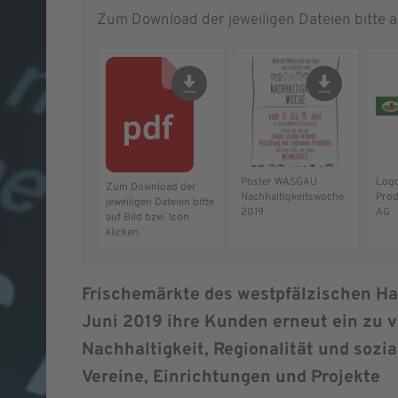
Zum Download der jeweiligen Dateien bitte au
Poster WASGAU
Log
Zum Download der
Nachhaltigkeitswoche
Prod
jeweiligen Dateien bitte
2019
AG
auf Bild bzw. Icon
klicken.
Frischemärkte des westpfälzischen Ha
Juni 2019 ihre Kunden erneut ein zu v
Nachhaltigkeit, Regionalität und soz
Vereine, Einrichtungen und Projekte