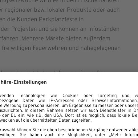
igkeitswoche wird es in den Frischemärkten
r regionaler bzw. lokaler Produkte oder auch
n die Kunden Parkplatzfeste in
der Projekten und sie können an Infoständen
fahren. Mehrere Märkte bieten außerdem
 freiwilligen Feuerwehren und nahegelegenen
tswoche im letzten Jahr war ein großer
sich in ‘ihren‘ Märkten bei den vielen
ozialen Organisationen, Vereinen und
uper beteiligt. Als langjähriger Unterstützer
n wir uns sehr, dass wir bei solchen Aktionen
Auch 2019 gibt es daher wieder tolle
bei denen selbstverständlich erneut