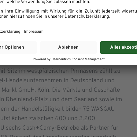
ereifer mit im Boot sind“, gibt Claas Männel,
uktions & Handels AG, einen Ausblick auf die
ktionen finden sich ab 6. Juni 2019 unter
http
U Produktions & Handels
AG
t Sitz im westpfälzischen Pirmasens zählt zu
tel-Handelsunternehmen in Deutschland und
 Markt GmbH, Köln. Die Märkte und Geschäfte
in Rheinland-Pfalz und dem Saarland sowie im
rn der Handelstätigkeit bilden 75 WASGAU
aufsflächen zwischen 600 und 3.200
 sechs Cash+Carry-Betriebe als Partner für