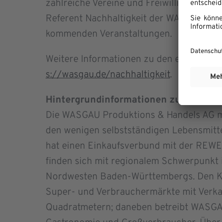
zahlreiche Vereine und Freiwillige mit Feu
Referent Nachhaltigkeit der WASGAU Prod
kommenden Veranstaltungen.
Weitere Informationen zu den einzelnen A
s://wasgau.de/nachhaltigkeit
.
Hintergrundinformationen zur WASGA
Die WASGAU Produktions & Handels AG mi
den wenigen selbstständigen Lebensmit
hat einen Einkaufsverbund mit der REWE
finden sich mit regionalem Schwerpunkt 
Nordwesten Baden-Württembergs. Den Ke
Super- und Verbrauchermärkte mit Verk
Quadratmetern; daneben betreibt WASGAU