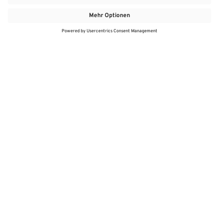
MEHR
MEIN MARKT
ANGEBOTE
MEINWASGAU APP
MEINWASGAU App
Angebote
Aktuelles