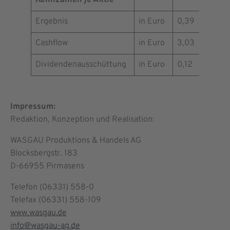
Ergebnis
in Euro
0,39
1,15
Cashflow
in Euro
3,03
3,59
Dividendenausschüttung
in Euro
0,12
0,12
Impressum:
Redaktion, Konzeption und Realisation:
WASGAU Produktions & Handels AG
Blocksbergstr. 183
D-66955 Pirmasens
Telefon (06331) 558-0
Telefax (06331) 558-109
www.wasgau.de
info@wasgau-ag.de