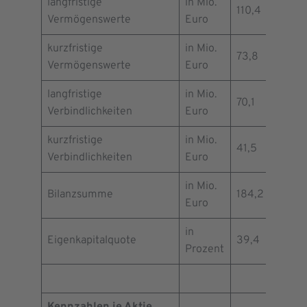
langfristige
in Mio.
110,4
112,4
Vermögenswerte
Euro
kurzfristige
in Mio.
73,8
72,0
Vermögenswerte
Euro
langfristige
in Mio.
70,1
57,8
Verbindlichkeiten
Euro
kurzfristige
in Mio.
41,5
47,1
Verbindlichkeiten
Euro
in Mio.
Bilanzsumme
184,2
184,3
Euro
in
Eigenkapitalquote
39,4
43,1
Prozent
Kennzahlen je Aktie