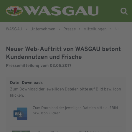
WASGAU
›
Unternehmen
›
Presse
›
Mitteilungen
›
Neuer We
Neuer Web-Auftritt von WASGAU betont
Kundennutzen und Frische
Pressemitteilung vom
02.05.2017
Datei Downloads
Zum Download der jeweiligen Dateien bitte auf Bild bzw. Icon
klicken.
Zum Download der jeweiligen Dateien bitte auf Bild
bzw. Icon klicken.