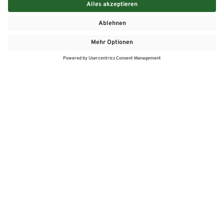
MEHR
MEIN MARKT
ANGEBOTE
MEINWASGAU APP
MEINWASGAU App
Angebote