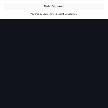
MEINWASGAU App
Angebote
Aktuelles
Online Shops