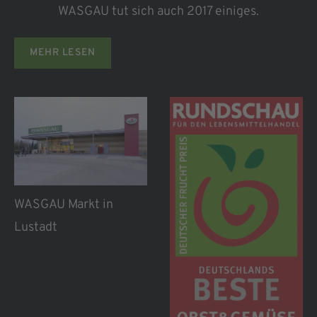
WASGAU tut sich auch 2017 einiges.
MEHR LESEN
„Weil die Menschen von hier uns wichtig sind“
lautet das Leitmotiv von WASGAU – Gleiches gilt
aber auch für die Tiere. Gerade kleinere Tierheime
in der Region sind dringend auf Hilfe bei der
Unterbringung und vor allem der Versorgung ihrer
Tiere angewiesen. Daher hat WASGAU in zehn
Frischemärkten ein Spendenprojekt initiiert.
WASGAU Markt in
Innerhalb von zwei Wochen haben zahlreiche
Lustadt
Kunden insgesamt über 1.000 fertig mit Tierfutter
gefüllte Tüten gekauft, die im Anschluss im Markt
gesammelt wurden. WASGAU selbst hat 100 Tüten
zusätzlich beigesteuert und die Futterspenden bei