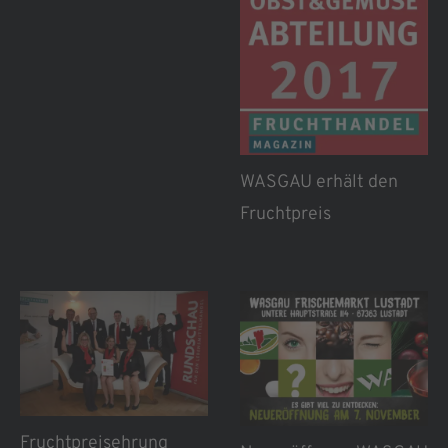
den Tierheimen vorbeigebracht. Dort war die
Freude natürlich groß.
Apropos Freude: Fast schon traditionell freut sich
der WASGAU Frischemarkt Otterberg über den
Landessieg Rheinland-Pfalz beim „Deutschen
WASGAU erhält den
Frucht Preis“. Einmal mehr zahlen sich Qualität und
Fruchtpreis
Frische bei Obst und Gemüse aus genauso wie Top-
Beratung und eine kreative
Sortimentspräsentation.
Tor auf heißt es im März in Ramstein-Miesenbach
und im November in Lustadt bei der feierlichen
Eröffnung neuer Märkte.
Fruchtpreisehrung